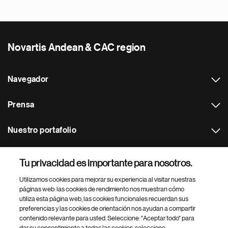
Novartis Andean & CAC region
Navegador
Prensa
Nuestro portafolio
Otras webs
Tu privacidad es importante para nosotros.
Utilizamos cookies para mejorar su experiencia al visitar nuestras
Footer Site Search
páginas web: las cookies de rendimiento nos muestran cómo
utiliza esta página web, las cookies funcionales recuerdan sus
preferencias y las cookies de orientación nos ayudan a compartir
contenido relevante para usted. Seleccione: "Aceptar todo" para
dar su consentimiento a todas las cookies, seleccione