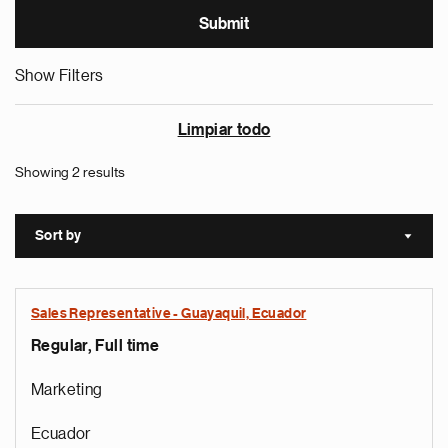
Show Filters
Limpiar todo
Showing 2 results
Sort by
Sort a
Sales Representative - Guayaquil, Ecuador
Regular, Full time
Marketing
Ecuador