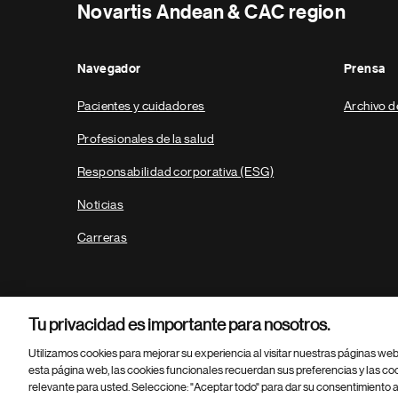
Novartis Andean & CAC region
Navegador
Prensa
Pacientes y cuidadores
Archivo d
Profesionales de la salud
Responsabilidad corporativa (ESG)
Noticias
Carreras
Tu privacidad es importante para nosotros.
Utilizamos cookies para mejorar su experiencia al visitar nuestras páginas we
esta página web, las cookies funcionales recuerdan sus preferencias y las co
relevante para usted. Seleccione: "Aceptar todo" para dar su consentimiento a
Parte
© 2026 Novartis AG