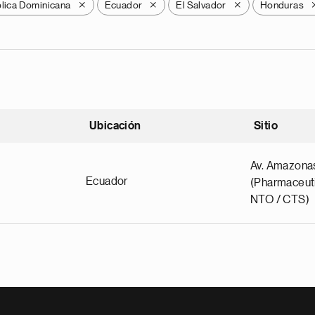
lica Dominicana
Ecuador
El Salvador
Honduras
X
X
X
Ubicación
Sitio
scendente
Av. Amazona
Ecuador
(Pharmaceuti
NTO / CTS)