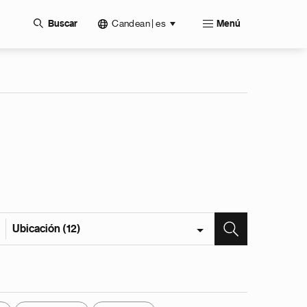
Candean | es
Buscar
Menú
Ubicación (12)