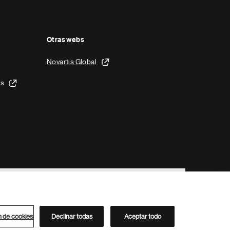
Otras webs
Novartis Global
is
n de cookies
Declinar todas
Aceptar todo
Directorio de Novartis