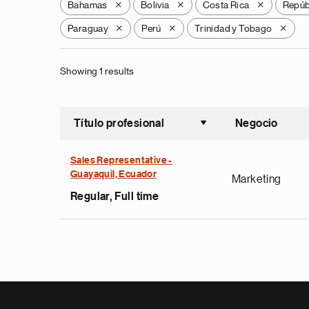
Bahamas
Bolivia
Costa Rica
Repúb
X
X
X
Paraguay
Perú
Trinidad y Tobago
X
X
X
Showing 1 results
Título profesional
Negocio
Ordenar a
Sales Representative -
Guayaquil, Ecuador
Marketing
Regular, Full time