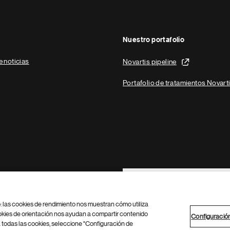
Nuestro portafolio
e noticias
Novartis pipeline
Portafolio de tratamientos Novart
Footer Site Search
b: las cookies de rendimiento nos muestran cómo utiliza
okies de orientación nos ayudan a compartir contenido
Configuració
 todas las cookies, seleccione "Configuración de