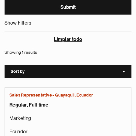
Show Filters
Limpiar todo
Showing 1 results
Sort by
Sort a
Sales Representative - Guayaquil, Ecuador
Regular, Full time
Marketing
Ecuador