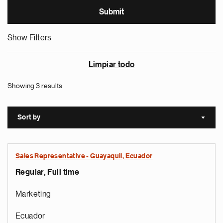
Show Filters
Limpiar todo
Showing 3 results
Sort by
Sort a
Sales Representative - Guayaquil, Ecuador
Regular, Full time
Marketing
Ecuador