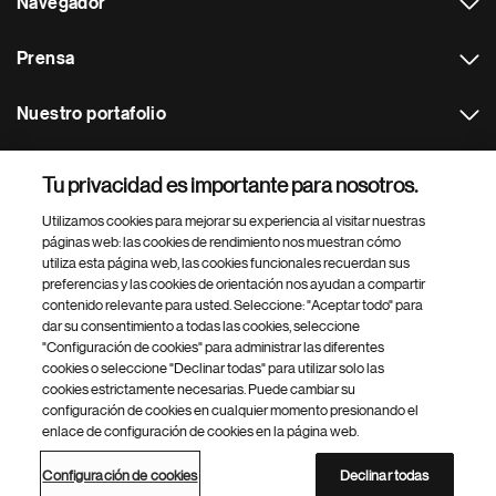
Navegador
Prensa
Nuestro portafolio
Otras webs
Tu privacidad es importante para nosotros.
Utilizamos cookies para mejorar su experiencia al visitar nuestras
Footer Site Search
páginas web: las cookies de rendimiento nos muestran cómo
utiliza esta página web, las cookies funcionales recuerdan sus
preferencias y las cookies de orientación nos ayudan a compartir
contenido relevante para usted. Seleccione: "Aceptar todo" para
dar su consentimiento a todas las cookies, seleccione
"Configuración de cookies" para administrar las diferentes
cookies o seleccione "Declinar todas" para utilizar solo las
cookies estrictamente necesarias. Puede cambiar su
Parte
© 2026 Novartis AG
configuración de cookies en cualquier momento presionando el
inferior
enlace de configuración de cookies en la página web.
Política de privacidad
Términos de uso
Accesibilidad
del
Configuración de cookies
Mapa del sitio
pie
Configuración de cookies
Declinar todas
de