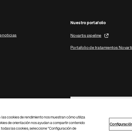
Nuestro portafolio
e noticias
Novartis pipeline
Portafolio de tratamientos Novart
Footer Site Search
b: las cookies de rendimiento nos muestran cómo utiliza
okies de orientación nos ayudan a compartir contenido
Configuració
 todas las cookies, seleccione "Configuración de