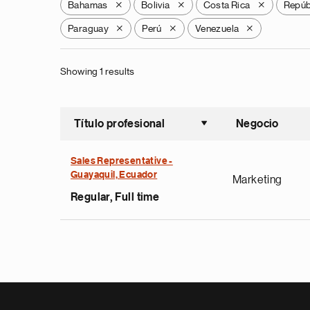
Bahamas
Bolivia
Costa Rica
Repúb
X
X
X
Paraguay
Perú
Venezuela
X
X
X
Showing 1 results
Título profesional
Negocio
Ordenar a
Sales Representative -
Guayaquil, Ecuador
Marketing
Regular, Full time