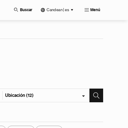
Candean | es
Buscar
Menú
Ubicación (12)