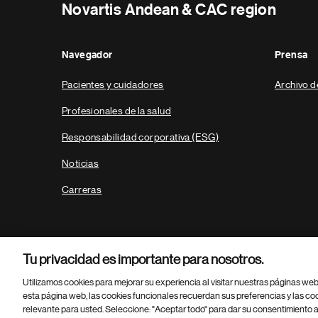
Novartis Andean & CAC region
Navegador
Prensa
Pacientes y cuidadores
Archivo d
Profesionales de la salud
Responsabilidad corporativa (ESG)
Noticias
Carreras
Tu privacidad es importante para nosotros.
Utilizamos cookies para mejorar su experiencia al visitar nuestras páginas we
esta página web, las cookies funcionales recuerdan sus preferencias y las co
relevante para usted. Seleccione: "Aceptar todo" para dar su consentimiento a
Parte
© 2026 Novartis AG