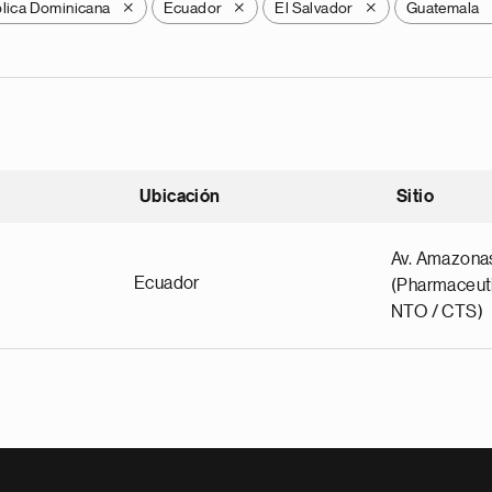
lica Dominicana
Ecuador
El Salvador
Guatemala
X
X
X
Ubicación
Sitio
scendente
Av. Amazona
Ecuador
(Pharmaceuti
NTO / CTS)