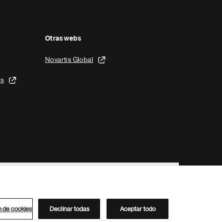
Otras webs
Novartis Global
is
n de cookies
Declinar todas
Aceptar todo
Directorio de Novartis