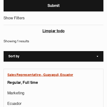
Show Filters
Limpiar todo
Showing 1 results
Sort by
Sort a
Sales Representative - Guayaquil, Ecuador
Regular, Full time
Marketing
Ecuador