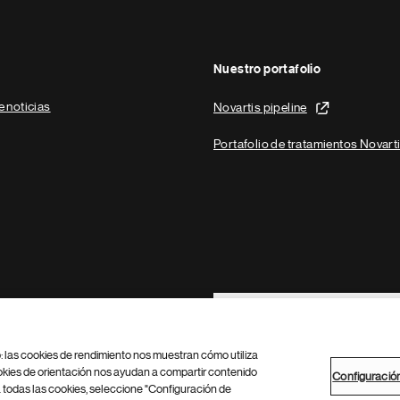
Nuestro portafolio
e noticias
Novartis pipeline
Portafolio de tratamientos Novart
Footer Site Search
b: las cookies de rendimiento nos muestran cómo utiliza
okies de orientación nos ayudan a compartir contenido
Configuració
 todas las cookies, seleccione "Configuración de