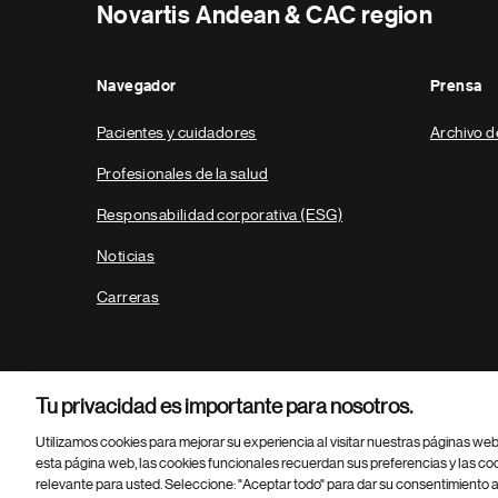
Novartis Andean & CAC region
Navegador
Prensa
Pacientes y cuidadores
Archivo d
Profesionales de la salud
Responsabilidad corporativa (ESG)
Noticias
Carreras
Tu privacidad es importante para nosotros.
Utilizamos cookies para mejorar su experiencia al visitar nuestras páginas we
esta página web, las cookies funcionales recuerdan sus preferencias y las co
relevante para usted. Seleccione: "Aceptar todo" para dar su consentimiento a
Parte
© 2026 Novartis AG