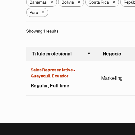
Bahamas
Bolivia
Costa Rica
Repúb
X
X
X
Perú
X
Showing 1 results
Título profesional
Negocio
Ordenar a
Sales Representative -
Guayaquil, Ecuador
Marketing
Regular, Full time