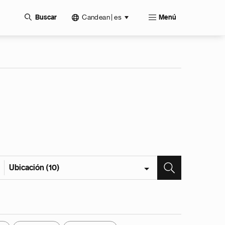
Candean | es
Buscar
Menú
Ubicación (10)