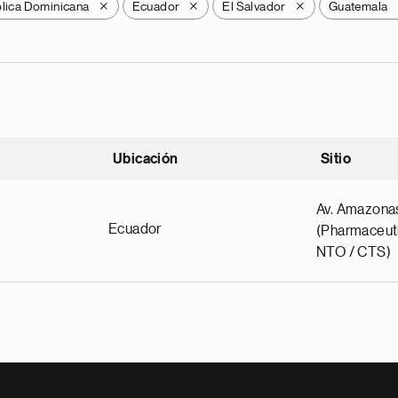
lica Dominicana
Ecuador
El Salvador
Guatemala
X
X
X
Ubicación
Sitio
scendente
Av. Amazona
Ecuador
(Pharmaceuti
NTO / CTS)