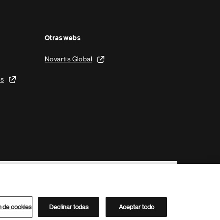
Otras webs
Novartis Global
is
n de cookies
Declinar todas
Aceptar todo
Directorio de Novartis