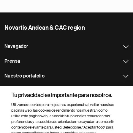
Novartis Andean & CAC region
Navegador
Prensa
Nuestro portafolio
Otras webs
Tu privacidad es importante para nosotros.
Utilizamos cookies para mejorar su experiencia al visitar nuestras
Footer Site Search
páginas web: las cookies de rendimiento nos muestran cómo
utiliza esta página web, las cookies funcionales recuerdan sus
preferencias y las cookies de orientación nos ayudan a compartir
contenido relevante para usted. Seleccione: "Aceptar todo" para
dar su consentimiento a todas las cookies, seleccione