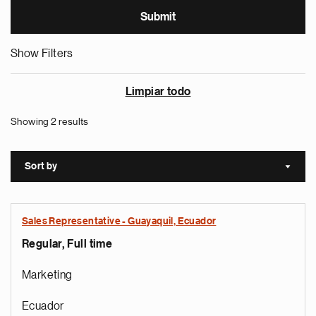
Show Filters
Limpiar todo
Showing 2 results
Sort by
Sort a
Sales Representative - Guayaquil, Ecuador
Regular, Full time
Marketing
Ecuador