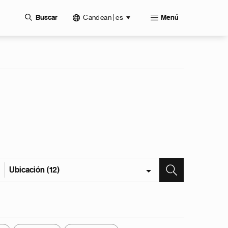
Candean | es
Buscar
Menú
Ubicación (12)