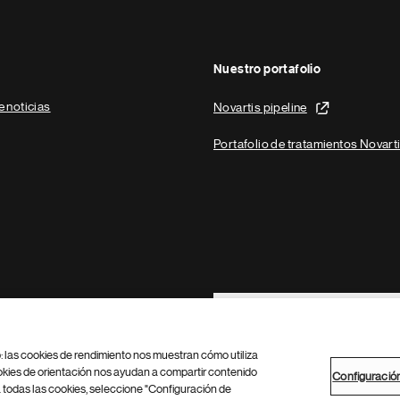
Nuestro portafolio
e noticias
Novartis pipeline
Portafolio de tratamientos Novart
Footer Site Search
b: las cookies de rendimiento nos muestran cómo utiliza
okies de orientación nos ayudan a compartir contenido
Configuració
 todas las cookies, seleccione "Configuración de