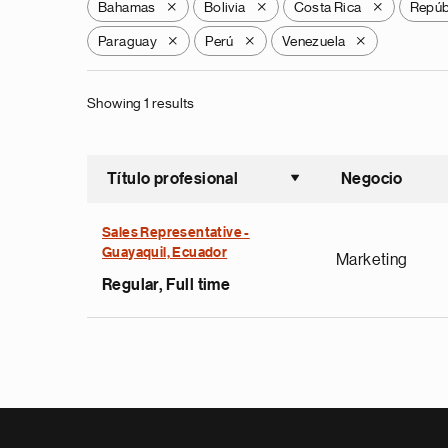
Bahamas
Bolivia
Costa Rica
Repúb
X
X
X
Paraguay
Perú
Venezuela
X
X
X
Showing 1 results
Título profesional
Negocio
Ordenar a
Sales Representative -
Guayaquil, Ecuador
Marketing
Regular, Full time