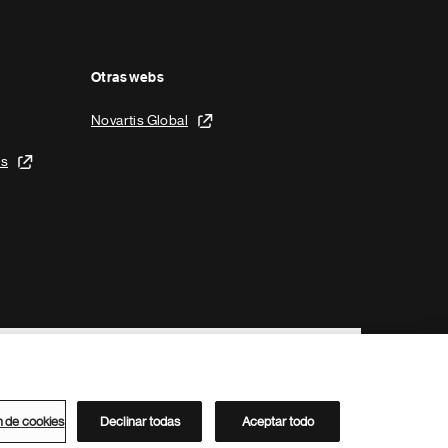
Otras webs
Novartis Global
is
n de cookies
Declinar todas
Aceptar todo
Directorio de Novartis