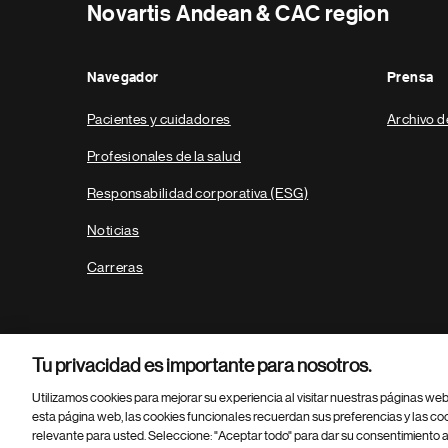
Novartis Andean & CAC region
Navegador
Prensa
Pacientes y cuidadores
Archivo d
Profesionales de la salud
Responsabilidad corporativa (ESG)
Noticias
Carreras
Tu privacidad es importante para nosotros.
Utilizamos cookies para mejorar su experiencia al visitar nuestras páginas we
esta página web, las cookies funcionales recuerdan sus preferencias y las co
relevante para usted. Seleccione: "Aceptar todo" para dar su consentimiento a
Parte
© 2026 Novartis AG