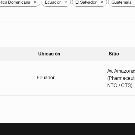
lica Dominicana
Ecuador
El Salvador
Guatemala
X
X
X
Ubicación
Sitio
scendente
Av. Amazona
Ecuador
(Pharmaceuti
NTO / CTS)