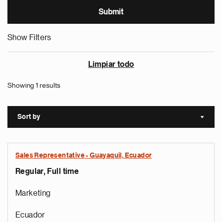
Show Filters
Limpiar todo
Showing 1 results
Sort by
Sort a
Sales Representative - Guayaquil, Ecuador
Regular, Full time
Marketing
Ecuador