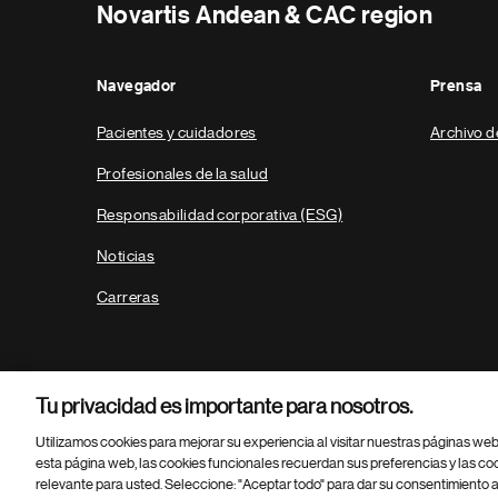
Novartis Andean & CAC region
Navegador
Prensa
Pacientes y cuidadores
Archivo d
Profesionales de la salud
Responsabilidad corporativa (ESG)
Noticias
Carreras
Tu privacidad es importante para nosotros.
Utilizamos cookies para mejorar su experiencia al visitar nuestras páginas we
esta página web, las cookies funcionales recuerdan sus preferencias y las co
relevante para usted. Seleccione: "Aceptar todo" para dar su consentimiento a
Parte
© 2026 Novartis AG