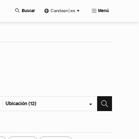
Candean | es
Buscar
Menú
Ubicación (12)