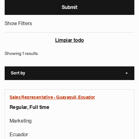
Show Filters
Limpiar todo
Showing 1 results
Sort by
Sort a
Sales Representative - Guayaquil, Ecuador
Regular, Full time
Marketing
Ecuador