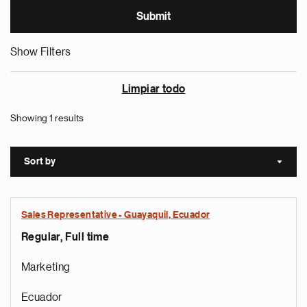
Show Filters
Limpiar todo
Showing 1 results
Sort by
Sort a
Sales Representative - Guayaquil, Ecuador
Regular, Full time
Marketing
Ecuador