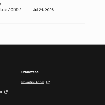
s
cals / GDD /
Jul 24, 2026
Otras webs
Novartis Global
is