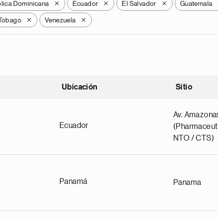
lica Dominicana
Ecuador
El Salvador
Guatemala
X
X
X
 Tobago
Venezuela
X
X
Ubicación
Sitio
scendente
Av. Amazona
Ecuador
(Pharmaceuti
NTO / CTS)
Panamá
Panama