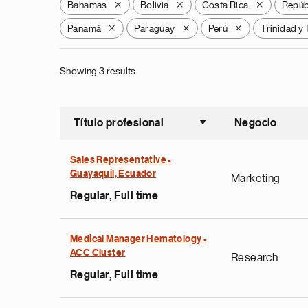
Bahamas
Bolivia
Costa Rica
Repúb
X
X
X
Panamá
Paraguay
Perú
Trinidad y
X
X
X
Showing 3 results
Título profesional
Negocio
Ordenar a
Sales Representative -
Guayaquil, Ecuador
Marketing
Regular, Full time
Medical Manager Hematology -
ACC Cluster
Research
Regular, Full time