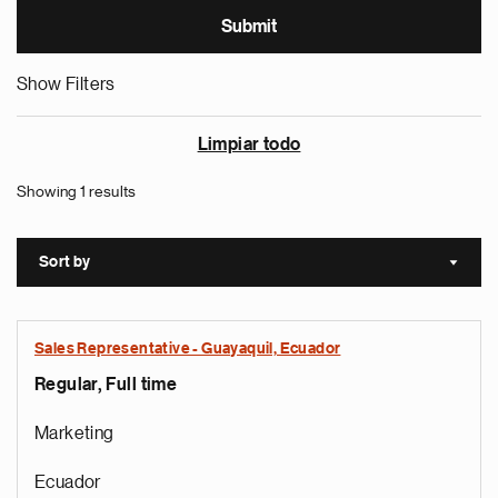
Show Filters
Limpiar todo
Showing 1 results
Sort by
Sort a
Sales Representative - Guayaquil, Ecuador
Regular, Full time
Marketing
Ecuador