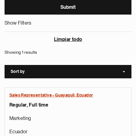
Show Filters
Limpiar todo
Showing 1 results
Sort by
Sort a
Sales Representative - Guayaquil, Ecuador
Regular, Full time
Marketing
Ecuador