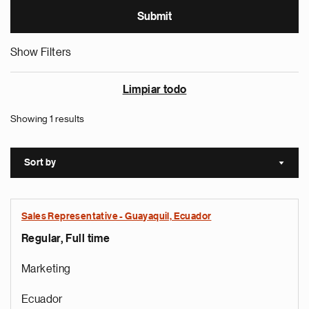
Show Filters
Limpiar todo
Showing 1 results
Sort by
Sort a
Sales Representative - Guayaquil, Ecuador
Regular, Full time
Marketing
Ecuador