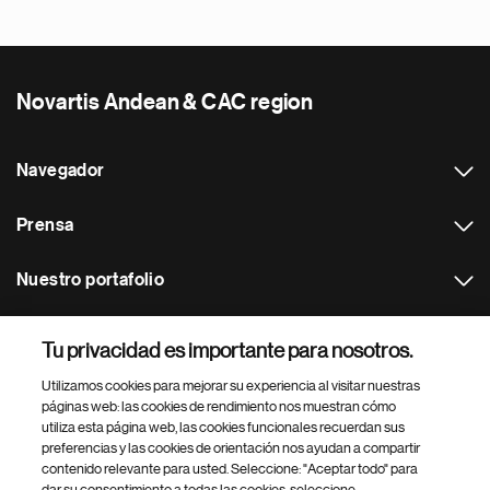
Novartis Andean & CAC region
Navegador
Prensa
Nuestro portafolio
Otras webs
Tu privacidad es importante para nosotros.
Utilizamos cookies para mejorar su experiencia al visitar nuestras
Footer Site Search
páginas web: las cookies de rendimiento nos muestran cómo
utiliza esta página web, las cookies funcionales recuerdan sus
preferencias y las cookies de orientación nos ayudan a compartir
contenido relevante para usted. Seleccione: "Aceptar todo" para
dar su consentimiento a todas las cookies, seleccione