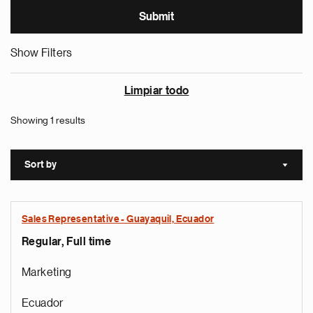
Show Filters
Limpiar todo
Showing 1 results
Sort by
Sort a
Sales Representative - Guayaquil, Ecuador
Regular, Full time
Marketing
Ecuador