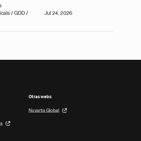
s
cals / GDD /
Jul 24, 2026
Otras webs
Novartis Global
is