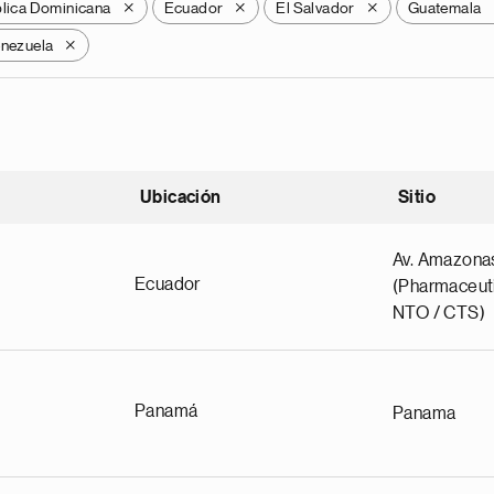
lica Dominicana
Ecuador
El Salvador
Guatemala
X
X
X
nezuela
X
Ubicación
Sitio
scendente
Av. Amazona
Ecuador
(Pharmaceuti
NTO / CTS)
Panamá
Panama