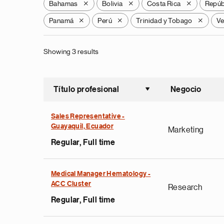
Bahamas
Bolivia
Costa Rica
Repúb
X
X
X
Panamá
Perú
Trinidad y Tobago
Ve
X
X
X
Showing 3 results
Título profesional
Negocio
Ordenar a
Sales Representative -
Guayaquil, Ecuador
Marketing
Regular, Full time
Medical Manager Hematology -
ACC Cluster
Research
Regular, Full time