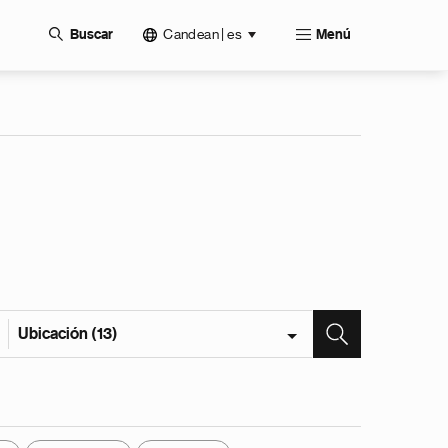
Candean | es
Buscar
Menú
Ubicación (13)