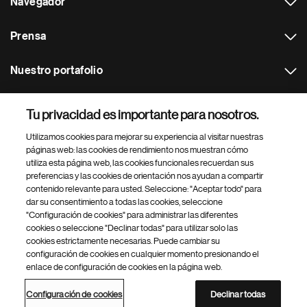
Navegador
Prensa
Nuestro portafolio
Otras webs
Tu privacidad es importante para nosotros.
Utilizamos cookies para mejorar su experiencia al visitar nuestras
Footer Site Search
páginas web: las cookies de rendimiento nos muestran cómo
utiliza esta página web, las cookies funcionales recuerdan sus
preferencias y las cookies de orientación nos ayudan a compartir
contenido relevante para usted. Seleccione: "Aceptar todo" para
dar su consentimiento a todas las cookies, seleccione
"Configuración de cookies" para administrar las diferentes
cookies o seleccione "Declinar todas" para utilizar solo las
cookies estrictamente necesarias. Puede cambiar su
Parte
© 2026 Novartis AG
configuración de cookies en cualquier momento presionando el
inferior
enlace de configuración de cookies en la página web.
Política de privacidad
Términos de uso
Accesibilidad
del
Configuración de cookies
Mapa del sitio
pie
Configuración de cookies
Declinar todas
de