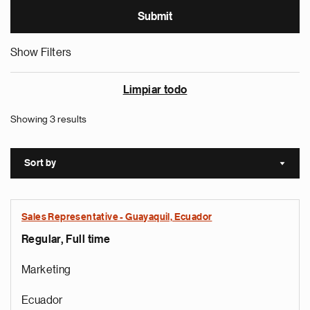
Show Filters
Limpiar todo
Showing 3 results
Sort by
Sort a
Sales Representative - Guayaquil, Ecuador
Regular, Full time
Marketing
Ecuador