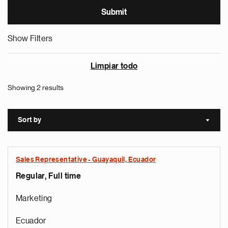
Show Filters
Limpiar todo
Showing 2 results
Sort by
Sort a
Sales Representative - Guayaquil, Ecuador
Regular, Full time
Marketing
Ecuador