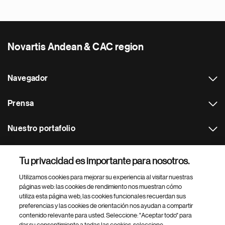
Novartis Andean & CAC region
Navegador
Prensa
Nuestro portafolio
Otras webs
Tu privacidad es importante para nosotros.
Utilizamos cookies para mejorar su experiencia al visitar nuestras
Footer Site Search
páginas web: las cookies de rendimiento nos muestran cómo
utiliza esta página web, las cookies funcionales recuerdan sus
preferencias y las cookies de orientación nos ayudan a compartir
contenido relevante para usted. Seleccione: "Aceptar todo" para
dar su consentimiento a todas las cookies, seleccione