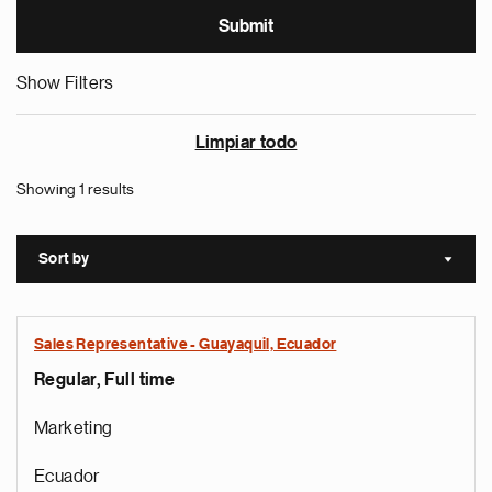
Show Filters
Limpiar todo
Showing 1 results
Sort by
Sort a
Sales Representative - Guayaquil, Ecuador
Regular, Full time
Marketing
Ecuador