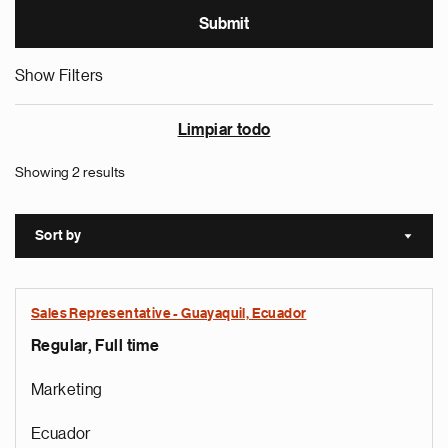
Show Filters
Limpiar todo
Showing 2 results
Sort by
Sort a
Sales Representative - Guayaquil, Ecuador
Regular, Full time
Marketing
Ecuador