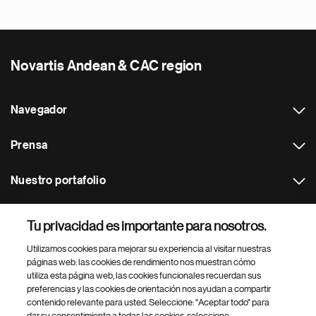
Novartis Andean & CAC region
Navegador
Prensa
Nuestro portafolio
Otras webs
Tu privacidad es importante para nosotros.
Utilizamos cookies para mejorar su experiencia al visitar nuestras
Footer Site Search
páginas web: las cookies de rendimiento nos muestran cómo
utiliza esta página web, las cookies funcionales recuerdan sus
preferencias y las cookies de orientación nos ayudan a compartir
contenido relevante para usted. Seleccione: "Aceptar todo" para
dar su consentimiento a todas las cookies, seleccione