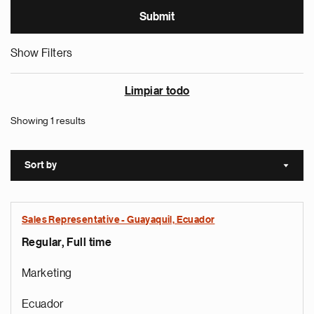
Show Filters
Limpiar todo
Showing 1 results
Sort by
Sort a
Sales Representative - Guayaquil, Ecuador
Regular, Full time
Marketing
Ecuador