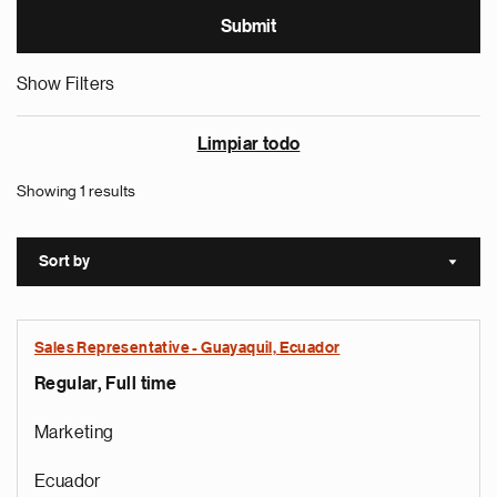
Show Filters
Limpiar todo
Showing 1 results
Sort by
Sort a
Sales Representative - Guayaquil, Ecuador
Regular, Full time
Marketing
Ecuador