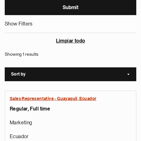
Show Filters
Limpiar todo
Showing 1 results
Sort by
Sort a
Sales Representative - Guayaquil, Ecuador
Regular, Full time
Marketing
Ecuador