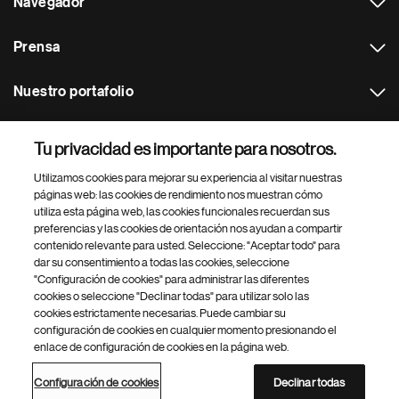
Navegador
Prensa
Nuestro portafolio
Otras webs
Tu privacidad es importante para nosotros.
Utilizamos cookies para mejorar su experiencia al visitar nuestras
Footer Site Search
páginas web: las cookies de rendimiento nos muestran cómo
utiliza esta página web, las cookies funcionales recuerdan sus
preferencias y las cookies de orientación nos ayudan a compartir
contenido relevante para usted. Seleccione: "Aceptar todo" para
dar su consentimiento a todas las cookies, seleccione
"Configuración de cookies" para administrar las diferentes
cookies o seleccione "Declinar todas" para utilizar solo las
cookies estrictamente necesarias. Puede cambiar su
Parte
© 2026 Novartis AG
configuración de cookies en cualquier momento presionando el
inferior
enlace de configuración de cookies en la página web.
Política de privacidad
Términos de uso
Accesibilidad
del
Configuración de cookies
Mapa del sitio
pie
Configuración de cookies
Declinar todas
de