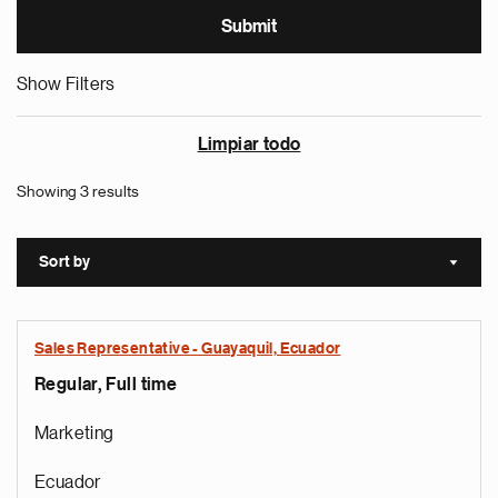
Show Filters
Limpiar todo
Showing 3 results
Sort by
Sort a
Sales Representative - Guayaquil, Ecuador
Regular, Full time
Marketing
Ecuador