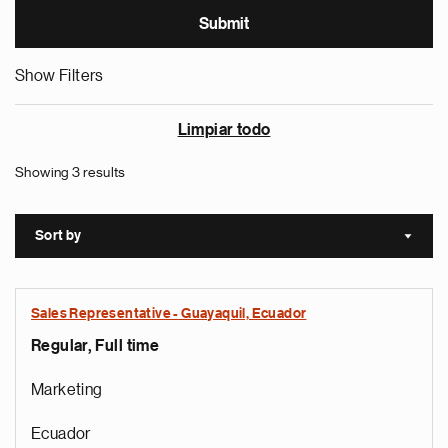
Show Filters
Limpiar todo
Showing 3 results
Sort by
Sort a
Sales Representative - Guayaquil, Ecuador
Regular, Full time
Marketing
Ecuador