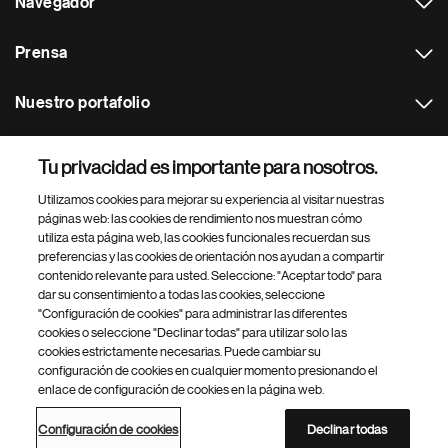
Navegador
Prensa
Nuestro portafolio
Otras webs
Tu privacidad es importante para nosotros.
Utilizamos cookies para mejorar su experiencia al visitar nuestras
Footer Site Search
páginas web: las cookies de rendimiento nos muestran cómo
utiliza esta página web, las cookies funcionales recuerdan sus
preferencias y las cookies de orientación nos ayudan a compartir
contenido relevante para usted. Seleccione: "Aceptar todo" para
dar su consentimiento a todas las cookies, seleccione
"Configuración de cookies" para administrar las diferentes
cookies o seleccione "Declinar todas" para utilizar solo las
cookies estrictamente necesarias. Puede cambiar su
Parte
© 2026 Novartis AG
configuración de cookies en cualquier momento presionando el
inferior
enlace de configuración de cookies en la página web.
Política de privacidad
Términos de uso
Accesibilidad
del
Configuración de cookies
Mapa del sitio
pie
Configuración de cookies
Declinar todas
de