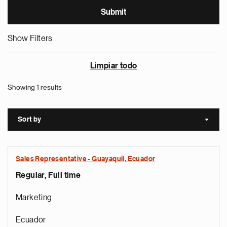
Show Filters
Limpiar todo
Showing 1 results
Sort by
Sort a
Sales Representative - Guayaquil, Ecuador
Regular, Full time
Marketing
Ecuador