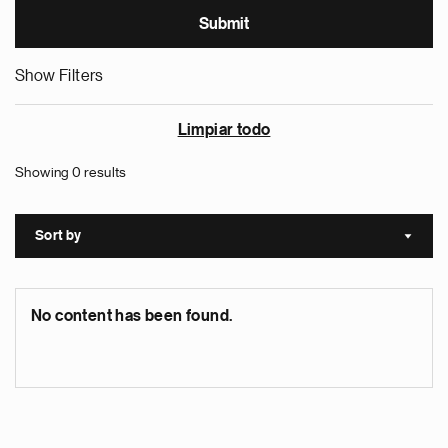
Show Filters
Limpiar todo
Showing 0 results
Sort by
Sort a
No content has been found.