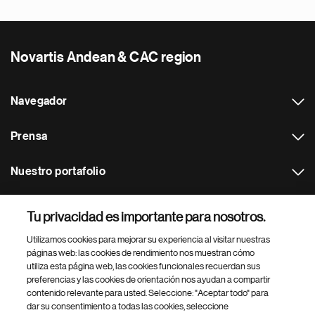
Novartis Andean & CAC region
Navegador
Prensa
Nuestro portafolio
Otras webs
Tu privacidad es importante para nosotros.
Utilizamos cookies para mejorar su experiencia al visitar nuestras
Footer Site Search
páginas web: las cookies de rendimiento nos muestran cómo
utiliza esta página web, las cookies funcionales recuerdan sus
preferencias y las cookies de orientación nos ayudan a compartir
contenido relevante para usted. Seleccione: "Aceptar todo" para
dar su consentimiento a todas las cookies, seleccione