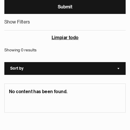
Show Filters
Limpiar todo
Showing 0 results
Sort by
Sort a
No content has been found.