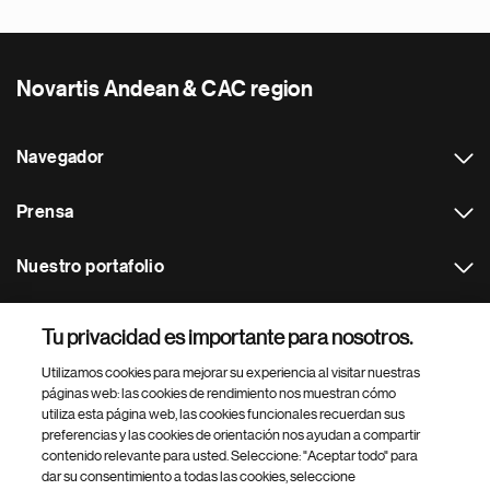
Novartis Andean & CAC region
Navegador
Prensa
Nuestro portafolio
Otras webs
Tu privacidad es importante para nosotros.
Utilizamos cookies para mejorar su experiencia al visitar nuestras
Footer Site Search
páginas web: las cookies de rendimiento nos muestran cómo
utiliza esta página web, las cookies funcionales recuerdan sus
preferencias y las cookies de orientación nos ayudan a compartir
contenido relevante para usted. Seleccione: "Aceptar todo" para
dar su consentimiento a todas las cookies, seleccione