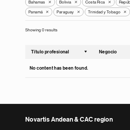
Bahamas
Bolivia
Costa Rica
Repúb
X
X
X
Panamá
Paraguay
Trinidad y Tobago
X
X
X
Showing 0 results
Título profesional
Negocio
Ordenar a
No content has been found.
Novartis Andean & CAC region