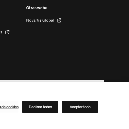
Otras webs
Novartis Global
is
n de cookies
Declinar todas
Aceptar todo
Directorio de Novartis
Este sitio está dirigido al público del clúster ACC