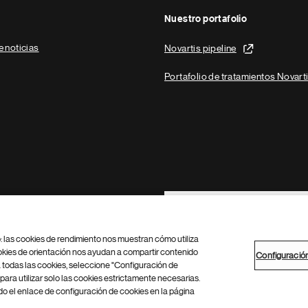
Nuestro portafolio
e noticias
Novartis pipeline
Portafolio de tratamientos Novart
Footer Site Search
b: las cookies de rendimiento nos muestran cómo utiliza
okies de orientación nos ayudan a compartir contenido
Configuració
 todas las cookies, seleccione "Configuración de
para utilizar solo las cookies estrictamente necesarias.
Configuración de cookies
Mapa del sitio
 el enlace de configuración de cookies en la página