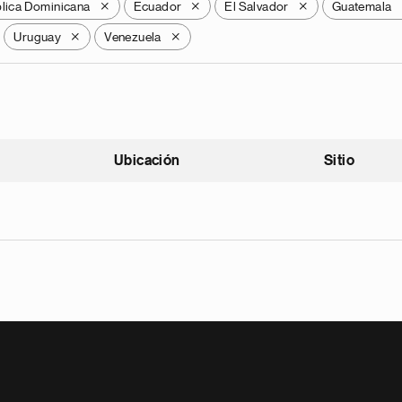
lica Dominicana
Ecuador
El Salvador
Guatemala
X
X
X
Uruguay
Venezuela
X
X
Ubicación
Sitio
scendente