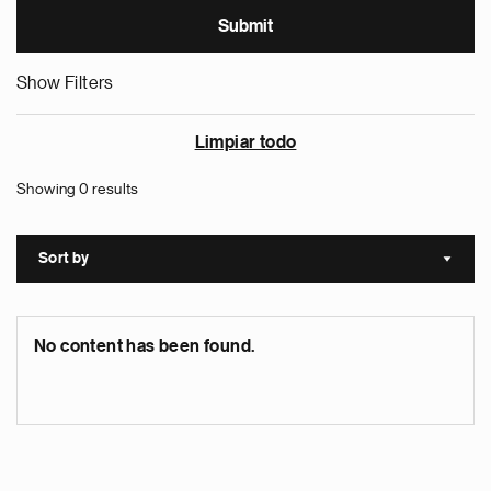
Show Filters
Limpiar todo
Showing 0 results
Sort by
Sort a
No content has been found.