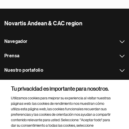
Novartis Andean & CAC region
Navegador
Prensa
Nuestro portafolio
Otras webs
Tu privacidad es importante para nosotros.
Utilizamos cookies para mejorar su experiencia al visitar nuestras
Footer Site Search
páginas web: las cookies de rendimiento nos muestran cómo
utiliza esta página web, las cookies funcionales recuerdan sus
preferencias y las cookies de orientación nos ayudan a compartir
contenido relevante para usted. Seleccione: "Aceptar todo" para
dar su consentimiento a todas las cookies, seleccione