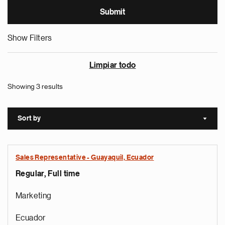
Show Filters
Limpiar todo
Showing 3 results
Sort by
Sort a
Sales Representative - Guayaquil, Ecuador
Regular, Full time
Marketing
Ecuador