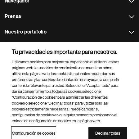
Navegador
Prensa
Nuestro portafolio
Otras webs
Tu privacidad es importante para nosotros.
Utilizamos cookies para mejorar su experiencia al visitar nuestras
Footer Site Search
páginas web: las cookies de rendimiento nos muestran cómo
utiliza esta página web, las cookies funcionales recuerdan sus
preferencias y las cookies de orientación nos ayudan a compartir
contenido relevante para usted. Seleccione: "Aceptar todo" para
dar su consentimiento a todas las cookies, seleccione
"Configuración de cookies" para administrar las diferentes
cookies o seleccione "Declinar todas" para utilizar solo las
cookies estrictamente necesarias. Puede cambiar su
Parte
© 2026 Novartis AG
configuración de cookies en cualquier momento presionando el
inferior
enlace de configuración de cookies en la página web.
Política de privacidad
Términos de uso
Accesibilidad
del
Configuración de cookies
Mapa del sitio
pie
Configuración de cookies
Declinar todas
de