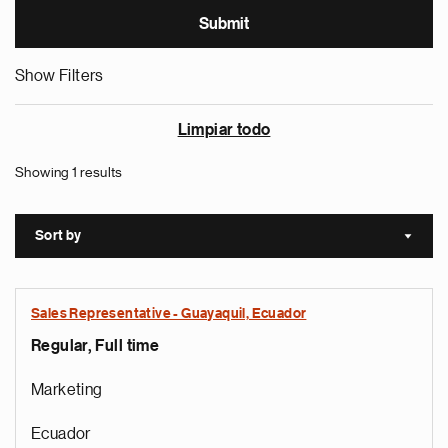
Show Filters
Limpiar todo
Showing 1 results
Sort by
Sort a
Sales Representative - Guayaquil, Ecuador
Regular, Full time
Marketing
Ecuador