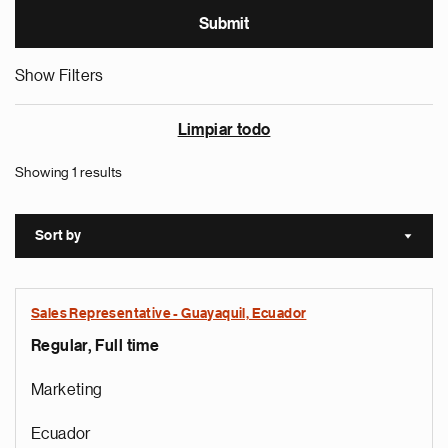
Show Filters
Limpiar todo
Showing 1 results
Sort by
Sort a
Sales Representative - Guayaquil, Ecuador
Regular, Full time
Marketing
Ecuador