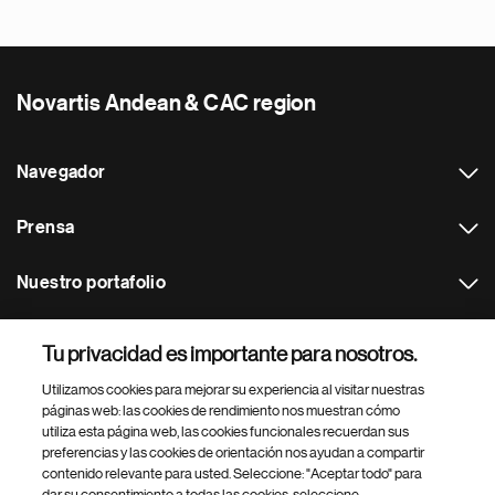
Novartis Andean & CAC region
Navegador
Prensa
Nuestro portafolio
Otras webs
Tu privacidad es importante para nosotros.
Utilizamos cookies para mejorar su experiencia al visitar nuestras
Footer Site Search
páginas web: las cookies de rendimiento nos muestran cómo
utiliza esta página web, las cookies funcionales recuerdan sus
preferencias y las cookies de orientación nos ayudan a compartir
contenido relevante para usted. Seleccione: "Aceptar todo" para
dar su consentimiento a todas las cookies, seleccione