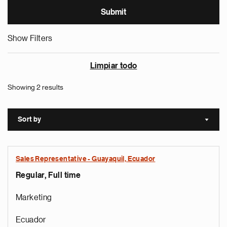
Show Filters
Limpiar todo
Showing 2 results
Sort by
Sort a
Sales Representative - Guayaquil, Ecuador
Regular, Full time
Marketing
Ecuador