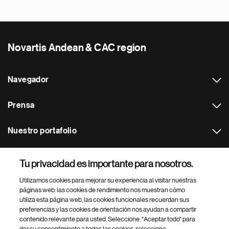
Novartis Andean & CAC region
Navegador
Prensa
Nuestro portafolio
Otras webs
Tu privacidad es importante para nosotros.
Utilizamos cookies para mejorar su experiencia al visitar nuestras
Footer Site Search
páginas web: las cookies de rendimiento nos muestran cómo
utiliza esta página web, las cookies funcionales recuerdan sus
preferencias y las cookies de orientación nos ayudan a compartir
contenido relevante para usted. Seleccione: "Aceptar todo" para
dar su consentimiento a todas las cookies, seleccione