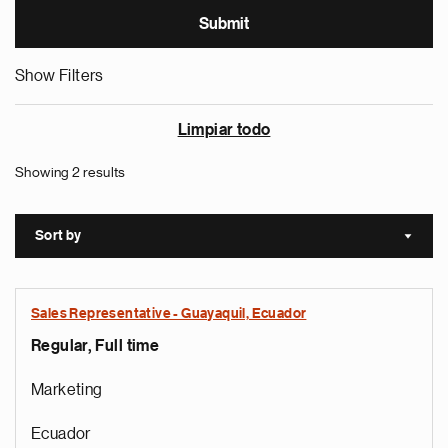
Show Filters
Limpiar todo
Showing 2 results
Sort by
Sort a
Sales Representative - Guayaquil, Ecuador
Regular, Full time
Marketing
Ecuador