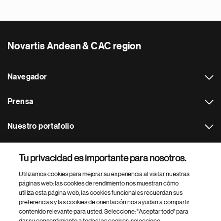
Novartis Andean & CAC region
Navegador
Prensa
Nuestro portafolio
Otras webs
Tu privacidad es importante para nosotros.
Utilizamos cookies para mejorar su experiencia al visitar nuestras
Footer Site Search
páginas web: las cookies de rendimiento nos muestran cómo
utiliza esta página web, las cookies funcionales recuerdan sus
preferencias y las cookies de orientación nos ayudan a compartir
contenido relevante para usted. Seleccione: "Aceptar todo" para
dar su consentimiento a todas las cookies, seleccione