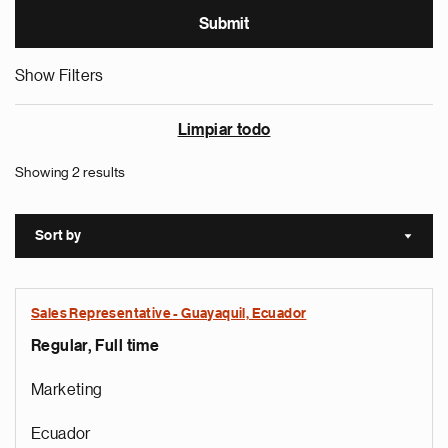
Show Filters
Limpiar todo
Showing 2 results
Sort by
Sort a
Sales Representative - Guayaquil, Ecuador
Regular, Full time
Marketing
Ecuador