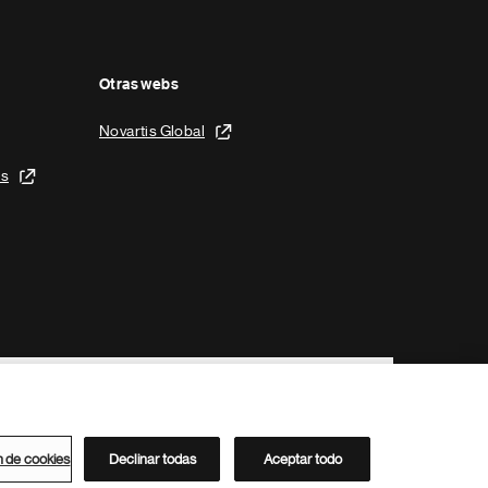
Otras webs
Novartis Global
is
n de cookies
Declinar todas
Aceptar todo
Directorio de Novartis