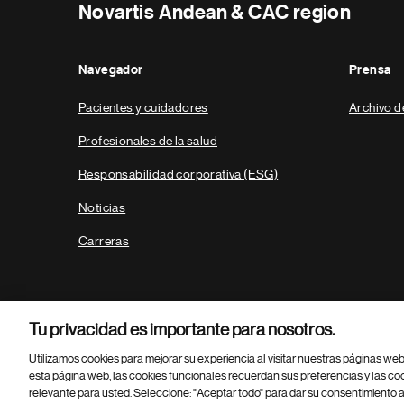
Novartis Andean & CAC region
Navegador
Prensa
Pacientes y cuidadores
Archivo d
Profesionales de la salud
Responsabilidad corporativa (ESG)
Noticias
Carreras
Tu privacidad es importante para nosotros.
Utilizamos cookies para mejorar su experiencia al visitar nuestras páginas we
esta página web, las cookies funcionales recuerdan sus preferencias y las co
relevante para usted. Seleccione: "Aceptar todo" para dar su consentimiento a
Parte
© 2026 Novartis AG