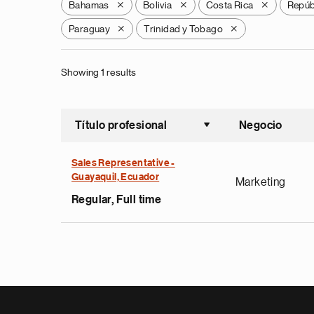
Bahamas
Bolivia
Costa Rica
Repúb
X
X
X
Paraguay
Trinidad y Tobago
X
X
Showing 1 results
Título profesional
Negocio
Ordenar a
Sales Representative -
Guayaquil, Ecuador
Marketing
Regular, Full time