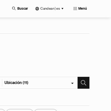
Candean | es
Buscar
Menú
Ubicación (11)