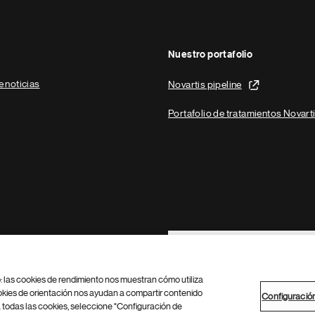
Nuestro portafolio
e noticias
Novartis pipeline
Portafolio de tratamientos Novart
Footer Site Search
b: las cookies de rendimiento nos muestran cómo utiliza
okies de orientación nos ayudan a compartir contenido
Configuració
 todas las cookies, seleccione "Configuración de