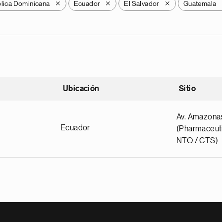
lica Dominicana
Ecuador
El Salvador
Guatemala
X
X
X
Ubicación
Sitio
scendente
Av. Amazona
Ecuador
(Pharmaceuti
NTO / CTS)