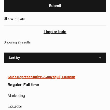
Show Filters
Limpiar todo
Showing 2 results
Sort by
Sort a
Sales Representative - Guayaquil, Ecuador
Regular, Full time
Marketing
Ecuador