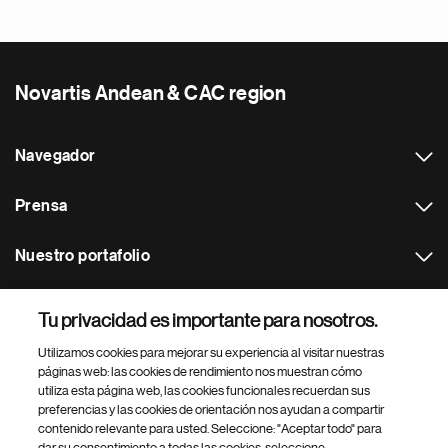
Novartis Andean & CAC region
Navegador
Prensa
Nuestro portafolio
Otras webs
Tu privacidad es importante para nosotros.
Utilizamos cookies para mejorar su experiencia al visitar nuestras
Footer Site Search
páginas web: las cookies de rendimiento nos muestran cómo
utiliza esta página web, las cookies funcionales recuerdan sus
preferencias y las cookies de orientación nos ayudan a compartir
contenido relevante para usted. Seleccione: "Aceptar todo" para
dar su consentimiento a todas las cookies, seleccione