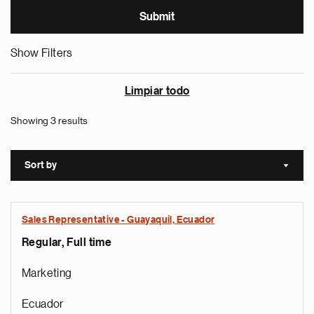
Show Filters
Limpiar todo
Showing 3 results
Sort by
Sort a
Sales Representative - Guayaquil, Ecuador
Regular, Full time
Marketing
Ecuador