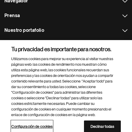
Navegador
Prensa
Nuestro portafolio
Otras webs
Tu privacidad es importante para nosotros.
Utilizamos cookies para mejorar su experiencia al visitar nuestras
Footer Site Search
páginas web: las cookies de rendimiento nos muestran cómo
utiliza esta página web, las cookies funcionales recuerdan sus
preferencias y las cookies de orientación nos ayudan a compartir
contenido relevante para usted. Seleccione: "Aceptar todo" para
dar su consentimiento a todas las cookies, seleccione
"Configuración de cookies" para administrar las diferentes
cookies o seleccione "Declinar todas" para utilizar solo las
cookies estrictamente necesarias. Puede cambiar su
Parte
© 2026 Novartis AG
configuración de cookies en cualquier momento presionando el
inferior
enlace de configuración de cookies en la página web.
Política de privacidad
Términos de uso
Accesibilidad
del
Configuración de cookies
Mapa del sitio
pie
Configuración de cookies
Declinar todas
de