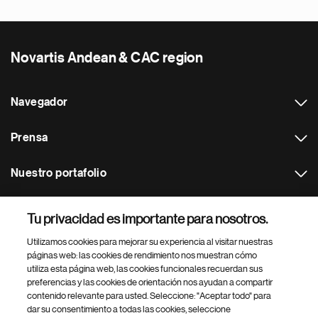
Novartis Andean & CAC region
Navegador
Prensa
Nuestro portafolio
Otras webs
Tu privacidad es importante para nosotros.
Utilizamos cookies para mejorar su experiencia al visitar nuestras
Footer Site Search
páginas web: las cookies de rendimiento nos muestran cómo
utiliza esta página web, las cookies funcionales recuerdan sus
preferencias y las cookies de orientación nos ayudan a compartir
contenido relevante para usted. Seleccione: "Aceptar todo" para
dar su consentimiento a todas las cookies, seleccione