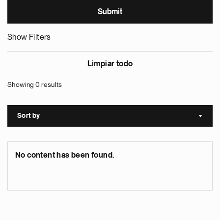
Show Filters
Limpiar todo
Showing 0 results
Sort by
Sort a
No content has been found.