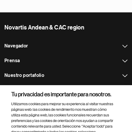
Novartis Andean & CAC region
Navegador
Prensa
Nuestro portafolio
Otras webs
Tu privacidad es importante para nosotros.
Utilizamos cookies para mejorar su experiencia al visitar nuestras
Footer Site Search
páginas web: las cookies de rendimiento nos muestran cómo
utiliza esta página web, las cookies funcionales recuerdan sus
preferencias y las cookies de orientación nos ayudan a compartir
contenido relevante para usted. Seleccione: "Aceptar todo" para
dar su consentimiento a todas las cookies, seleccione