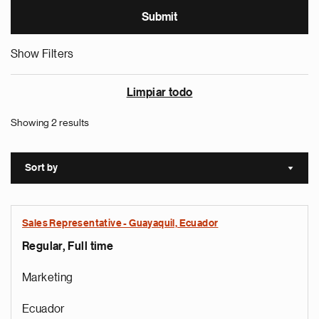
Show Filters
Limpiar todo
Showing 2 results
Sort by
Sort a
Sales Representative - Guayaquil, Ecuador
Regular, Full time
Marketing
Ecuador