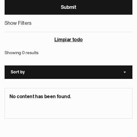
Show Filters
Limpiar todo
Showing 0 results
Sort by
Sort a
No content has been found.