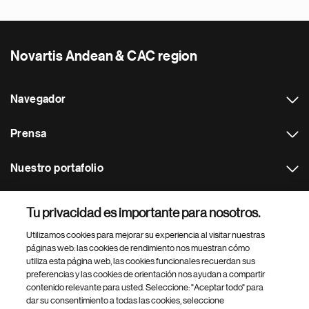
Novartis Andean & CAC region
Navegador
Prensa
Nuestro portafolio
Otras webs
Tu privacidad es importante para nosotros.
Utilizamos cookies para mejorar su experiencia al visitar nuestras
Footer Site Search
páginas web: las cookies de rendimiento nos muestran cómo
utiliza esta página web, las cookies funcionales recuerdan sus
preferencias y las cookies de orientación nos ayudan a compartir
contenido relevante para usted. Seleccione: "Aceptar todo" para
dar su consentimiento a todas las cookies, seleccione