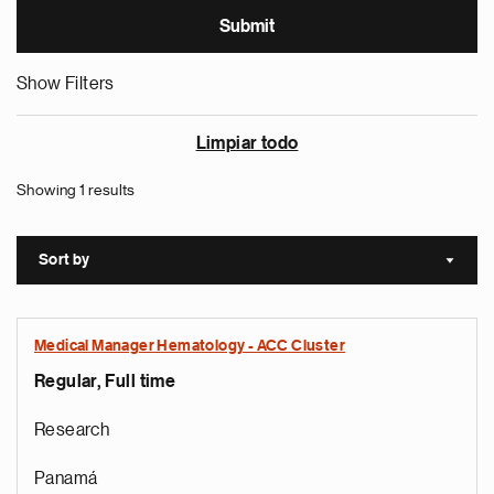
Show Filters
Limpiar todo
Showing 1 results
Sort by
Sort a
Medical Manager Hematology - ACC Cluster
Regular, Full time
Research
Panamá