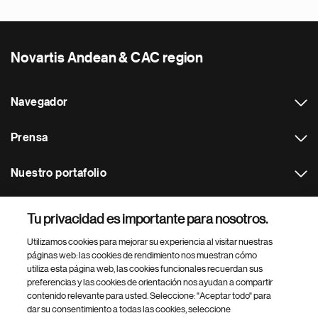
Novartis Andean & CAC region
Navegador
Prensa
Nuestro portafolio
Otras webs
Tu privacidad es importante para nosotros.
Utilizamos cookies para mejorar su experiencia al visitar nuestras
Footer Site Search
páginas web: las cookies de rendimiento nos muestran cómo
utiliza esta página web, las cookies funcionales recuerdan sus
preferencias y las cookies de orientación nos ayudan a compartir
contenido relevante para usted. Seleccione: "Aceptar todo" para
dar su consentimiento a todas las cookies, seleccione