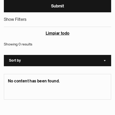
Show Filters
Limpiar todo
Showing 0 results
Sort by
Sort a
No content has been found.