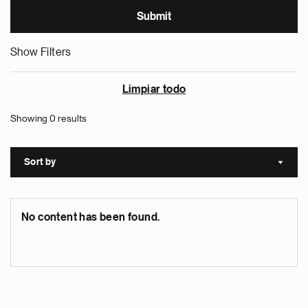
Show Filters
Limpiar todo
Showing 0 results
Sort by
Sort a
No content has been found.