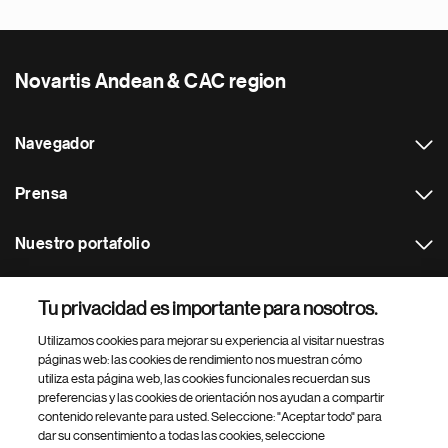
Novartis Andean & CAC region
Navegador
Prensa
Nuestro portafolio
Otras webs
Tu privacidad es importante para nosotros.
Utilizamos cookies para mejorar su experiencia al visitar nuestras
Footer Site Search
páginas web: las cookies de rendimiento nos muestran cómo
utiliza esta página web, las cookies funcionales recuerdan sus
preferencias y las cookies de orientación nos ayudan a compartir
contenido relevante para usted. Seleccione: "Aceptar todo" para
dar su consentimiento a todas las cookies, seleccione