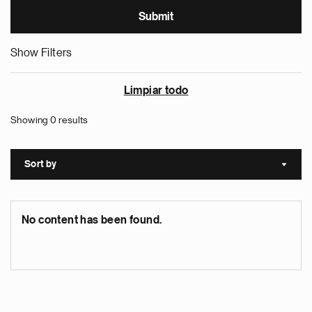
Show Filters
Limpiar todo
Showing 0 results
Sort by
Sort a
No content has been found.