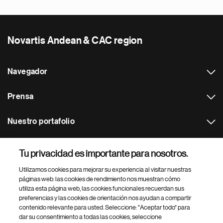
Novartis Andean & CAC region
Navegador
Prensa
Nuestro portafolio
Otras webs
Tu privacidad es importante para nosotros.
Utilizamos cookies para mejorar su experiencia al visitar nuestras
Footer Site Search
páginas web: las cookies de rendimiento nos muestran cómo
utiliza esta página web, las cookies funcionales recuerdan sus
preferencias y las cookies de orientación nos ayudan a compartir
contenido relevante para usted. Seleccione: "Aceptar todo" para
dar su consentimiento a todas las cookies, seleccione